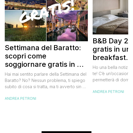
B&B Day 20
Settimana del Baratto:
gratis in u
scopri come
breakfast. 
soggiornare gratis in un
approfittare
Ho una bella notizia
bed and breakfast
gratis
te! C’è un’occasione 
Hai mai sentito parlare della Settimana del
permetterà di dormir
Baratto? No? Nessun problema, ti spiego
breakfast italiano, 
subito di cosa si tratta, ma ti avverto sin da
ANDREA PETRONI
meravigliosi del no
ora che la manifestazione ti piacerà
spendere una fortun
ANDREA PETRONI
tantissimo perché ti permetterà di
questa data sul cale
soggiornare gratis nei bed and breakfast
marzo 2025 ritorna il
italiani e in quelli di tanti altri Paesi del
nazionale del bed an
mondo. Sì, hai letto bene, gratis! La
[…]
Settimana […]