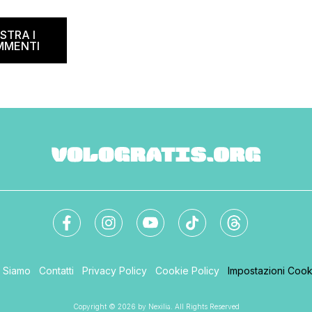
na il B&B Day, la giornata
ed and breakfast, giunta
STRA I
MMENTI
i Siamo
Contatti
Privacy Policy
Cookie Policy
Impostazioni Cook
Copyright © 2026 by Nexilia. All Rights Reserved