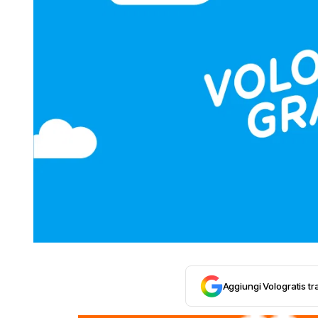
Aggiungi Vologratis tra