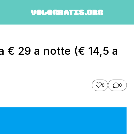
€ 29 a notte (€ 14,5 a
0
0