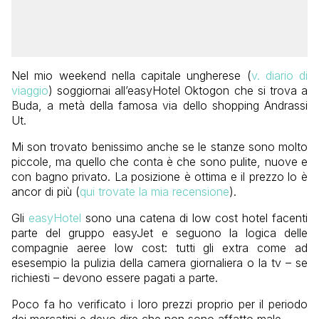
Nel mio weekend nella capitale ungherese (
v. diario di
viaggio
) soggiornai all’easyHotel Oktogon che si trova a
Buda, a metà della famosa via dello shopping Andrassi
Ut.
Mi son trovato benissimo anche se le stanze sono molto
piccole, ma quello che conta è che sono pulite, nuove e
con bagno privato. La posizione è ottima e il prezzo lo è
ancor di più (
qui trovate la mia recensione
).
Gli
easyHotel
sono una catena di low cost hotel facenti
parte del gruppo easyJet e seguono la logica delle
compagnie aeree low cost: tutti gli extra come ad
esesempio la pulizia della camera giornaliera o la tv – se
richiesti – devono essere pagati a parte.
Poco fa ho verificato i loro prezzi proprio per il periodo
dei mercatini e devo dire che non sono affatto male.