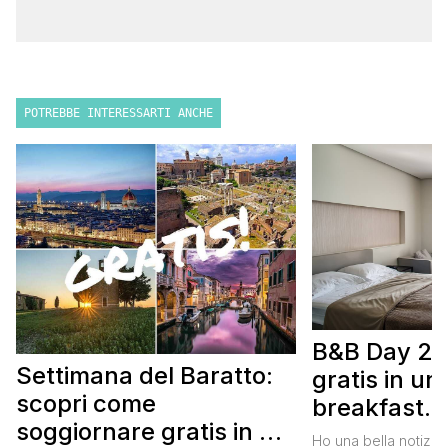
POTREBBE INTERESSARTI ANCHE
B&B Day 20
Settimana del Baratto:
gratis in u
scopri come
breakfast. 
soggiornare gratis in un
approfittare
Ho una bella notizia