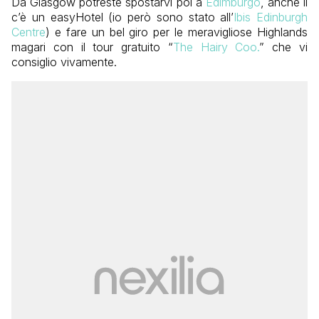
Da Glasgow potreste spostarvi poi a
Edimburgo
, anche lì
c’è un easyHotel (io però sono stato all’
Ibis Edinburgh
Centre
) e fare un bel giro per le meravigliose Highlands
magari con il tour gratuito “
The Hairy Coo.
” che vi
consiglio vivamente.