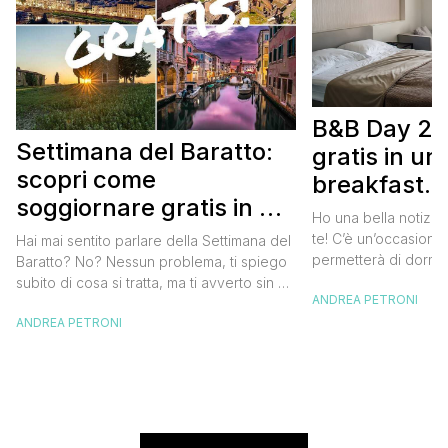
B&B Day 20
Settimana del Baratto:
gratis in u
scopri come
breakfast. 
soggiornare gratis in un
approfittare
Ho una bella notizia
bed and breakfast
gratis
te! C’è un’occasione 
Hai mai sentito parlare della Settimana del
permetterà di dormir
Baratto? No? Nessun problema, ti spiego
breakfast italiano, 
subito di cosa si tratta, ma ti avverto sin da
ANDREA PETRONI
meravigliosi del no
ora che la manifestazione ti piacerà
spendere una fortun
ANDREA PETRONI
tantissimo perché ti permetterà di
questa data sul cale
soggiornare gratis nei bed and breakfast
marzo 2025 ritorna il
italiani e in quelli di tanti altri Paesi del
nazionale del bed an
mondo. Sì, hai letto bene, gratis! La
[…]
Settimana […]