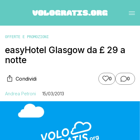
OFFERTE E PROMOZIONI
easyHotel Glasgow da £ 29 a
notte
Condividi
0
0
Andrea Petroni
15/03/2013