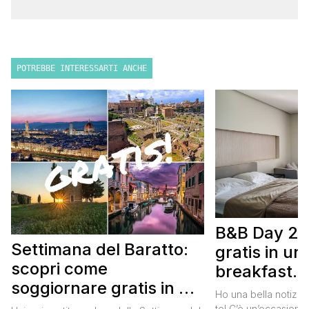
POTREBBE INTERESSARTI ANCHE
B&B Day 20
Settimana del Baratto:
gratis in u
scopri come
breakfast. 
soggiornare gratis in un
approfittare
Ho una bella notizia
bed and breakfast
te! C’è un’occasione 