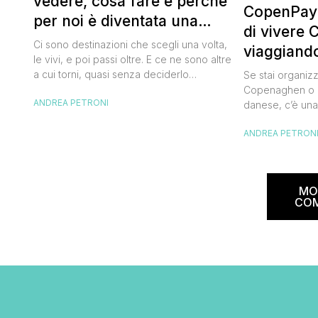
vedere, cosa fare e perché
CopenPay:
per noi è diventata una
di vivere
destinazione del cuore
Ci sono destinazioni che scegli una volta,
viaggiand
le vivi, e poi passi oltre. E ce ne sono altre
spendend
a cui torni, quasi senza deciderlo
Se stai organiz
davvero, come se fosse la Carinzia a
Copenaghen o u
ANDREA PETRONI
richiamarti indietro più che il contrario. Per
danese, c’è una
noi è la seconda categoria, senza dubbio.
conoscere prima
Questa è stata la nostra quarta volta qui, la
ANDREA PETRON
CopenPay ed è u
terza […]
viaggiatori che
più sostenibili d
Lanciato come p
MO
ampliato nel 20
CO