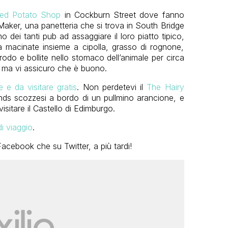
ed Potato Shop
in Cockburn Street dove fanno
 Maker, una panetteria che si trova in South Bridge
 dei tanti pub ad assaggiare il loro piatto tipico,
ra macinate insieme a cipolla, grasso di rognone,
rodo e bollite nello stomaco dell’animale per circa
 ma vi assicuro che è buono.
 e da visitare gratis
. Non perdetevi il
The Hairy
hlands scozzesi a bordo di un pullmino arancione, e
sitare il Castello di Edimburgo.
di viaggio
.
cebook che su Twitter, a più tardi!