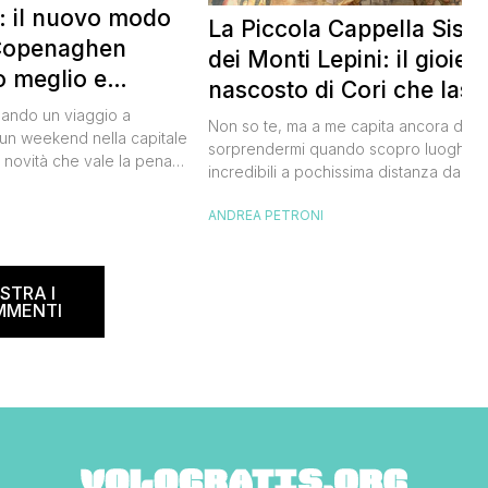
 il nuovo modo
La Piccola Cappella Sisti
 Copenaghen
dei Monti Lepini: il gioiell
o meglio e
nascosto di Cori che lasc
o meno
zando un viaggio a
senza parole
Non so te, ma a me capita ancora di
n weekend nella capitale
sorprendermi quando scopro luoghi
 novità che vale la pena
incredibili a pochissima distanza da R
 della partenza. Si chiama
e di chiedermi: “Ma com’è possibile ch
I
n’iniziativa che premia i
ANDREA PETRONI
non lo conoscessi prima?”. L’Oratorio d
 scelgono comportamenti
Santissima Annunziata di Cori è stato
urante il loro soggiorno.
esattamente così. Da fuori sembra una
rogetto pilota nel 2024,
piccola cappella semplice e silenziosa 
STRA I
25 e rinnovato nel […]
MMENTI
gli uliveti dei Monti Lepini. […]