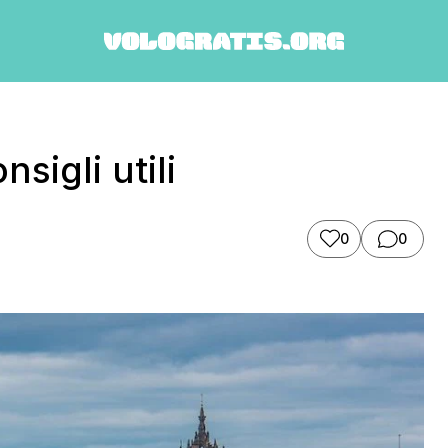
sigli utili
0
0