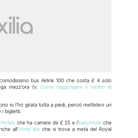
il comodissimo bus Airlink 100 che costa £ 4 solo
ega mezz’ora (v.
Come raggiungere il centro di
no io l’ho girata tutta a piedi, perciò mettetevi un
biglietti.
 Hotels
che ha camere da £ 25 e l’
easyHotel
che
che all’
Hotel Ibis
che si trova a metà del Royal