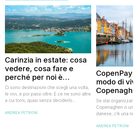
Carinzia in estate: cosa
vedere, cosa fare e
CopenPay: i
perché per noi è
modo di viv
diventata una
Ci sono destinazioni che scegli una volta,
Copenaghen
destinazione del cuore
le vivi, e poi passi oltre. E ce ne sono altre
meglio e s
a cui torni, quasi senza deciderlo
Se stai organizzand
meno
davvero, come se fosse la Carinzia a
Copenaghen o un we
ANDREA PETRONI
richiamarti indietro più che il contrario. Per
danese, c’è una novi
noi è la seconda categoria, senza dubbio.
conoscere prima del
Questa è stata la nostra quarta volta qui, la
ANDREA PETRONI
CopenPay ed è un’ini
terza […]
viaggiatori che sce