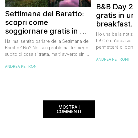
B&B Day 20
Settimana del Baratto:
gratis in u
scopri come
breakfast. 
soggiornare gratis in un
approfittare
Ho una bella notizia
bed and breakfast
gratis
te! C’è un’occasione 
Hai mai sentito parlare della Settimana del
permetterà di dormir
Baratto? No? Nessun problema, ti spiego
breakfast italiano, 
subito di cosa si tratta, ma ti avverto sin da
ANDREA PETRONI
meravigliosi del no
ora che la manifestazione ti piacerà
spendere una fortun
ANDREA PETRONI
tantissimo perché ti permetterà di
questa data sul cale
soggiornare gratis nei bed and breakfast
marzo 2025 ritorna il
italiani e in quelli di tanti altri Paesi del
nazionale del bed an
mondo. Sì, hai letto bene, gratis! La
[…]
Settimana […]
MOSTRA I
COMMENTI