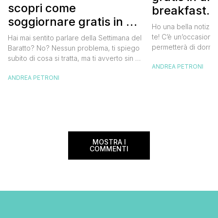
scopri come
breakfast. 
soggiornare gratis in un
approfittare
Ho una bella notizia
bed and breakfast
gratis
te! C’è un’occasione 
Hai mai sentito parlare della Settimana del
permetterà di dormir
Baratto? No? Nessun problema, ti spiego
breakfast italiano, 
subito di cosa si tratta, ma ti avverto sin da
ANDREA PETRONI
meravigliosi del no
ora che la manifestazione ti piacerà
spendere una fortun
ANDREA PETRONI
tantissimo perché ti permetterà di
questa data sul cale
soggiornare gratis nei bed and breakfast
marzo 2025 ritorna il
italiani e in quelli di tanti altri Paesi del
nazionale del bed an
mondo. Sì, hai letto bene, gratis! La
[…]
Settimana […]
MOSTRA I
COMMENTI