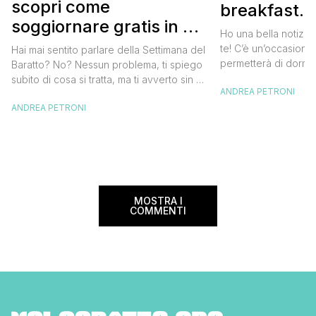
scopri come
breakfast. 
soggiornare gratis in un
approfittare
Ho una bella notizia
bed and breakfast
gratis
te! C’è un’occasione 
Hai mai sentito parlare della Settimana del
permetterà di dormir
Baratto? No? Nessun problema, ti spiego
breakfast italiano, 
subito di cosa si tratta, ma ti avverto sin da
ANDREA PETRONI
meravigliosi del no
ora che la manifestazione ti piacerà
spendere una fortun
ANDREA PETRONI
tantissimo perché ti permetterà di
questa data sul cale
soggiornare gratis nei bed and breakfast
marzo 2025 ritorna il
italiani e in quelli di tanti altri Paesi del
nazionale del bed an
mondo. Sì, hai letto bene, gratis! La
[…]
Settimana […]
MOSTRA I
COMMENTI