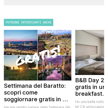
POTREBBE INTERESSARTI ANCHE
B&B Day 20
Settimana del Baratto:
gratis in u
scopri come
breakfast. 
soggiornare gratis in un
approfittare
Ho una bella notizia
bed and breakfast
gratis
te! C’è un’occasione 
Hai mai sentito parlare della Settimana del