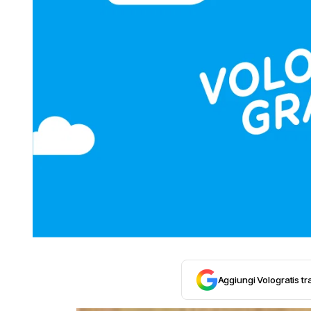
Aggiungi Vologratis tra