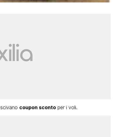
scivano
coupon sconto
per i voli.