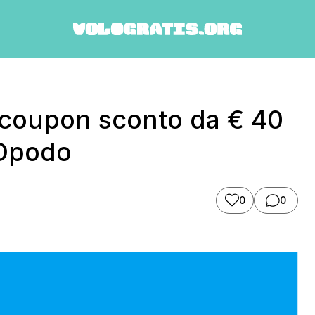
n coupon sconto da € 40
 Opodo
0
0