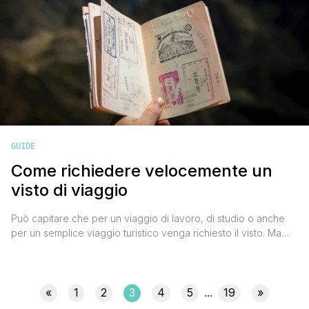
GUIDE
Come richiedere velocemente un
visto di viaggio
Può capitare che per un viaggio di lavoro, di studio o anche
per un semplice viaggio turistico venga richiesto il visto. Ma
cos'è il visto? Il visto è un documento rilasciato da un Paese
straniero che permette l'ingresso nel suo territorio per un
determinato scopo. I requisiti per ottenerlo variano a seconda
del Paese di [']
«
1
2
3
4
5
19
»
...