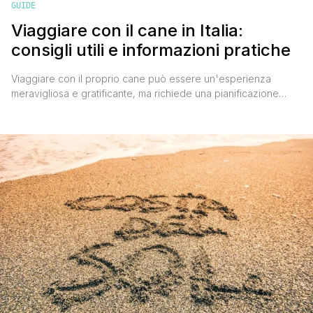
GUIDE
Viaggiare con il cane in Italia:
consigli utili e informazioni pratiche
Viaggiare con il proprio cane può essere un'esperienza
meravigliosa e gratificante, ma richiede una pianificazione
attenta e una preparazione adeguata per garantire che il tuo
amico a quattro zampe sia al sicuro e felice durante il viaggio.
Che tu stia andando in vacanza, in visita ad amici o parenti, o
semplicemente a fare un giro [']