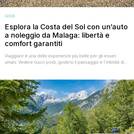
GUIDE
Esplora la Costa del Sol con un’auto
a noleggio da Malaga: libertà e
comfort garantiti
Viaggiare è una delle esperienze più belle per gli esseri
umani. Vedere nuovi posti, godersi il paesaggio e l'intimità di
un viaggio in auto con gli amici o la famiglia è qualcosa che
tutti amiamo. Provate a immaginare tutti i paesaggi che ci
perdiamo quando viaggiamo in aereo, anche se il cielo è
bellissimo. Un [']