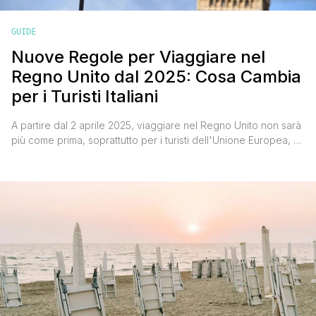
GUIDE
Nuove Regole per Viaggiare nel
Regno Unito dal 2025: Cosa Cambia
per i Turisti Italiani
A partire dal 2 aprile 2025, viaggiare nel Regno Unito non sarà
più come prima, soprattutto per i turisti dell'Unione Europea, e
quindi i viaggiatori italiani. Il governo britannico ha annunciato
l'introduzione di una novità che coinvolgerà chiunque vorrà
visitare l'Inghilterra, la Scozia, il Galles o l'Irlanda del Nord
senza avere un visto di lavoro [']