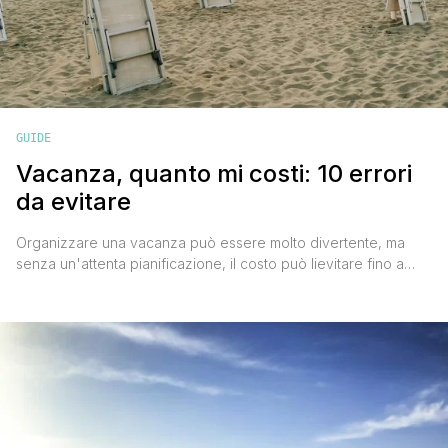
GUIDE
Vacanza, quanto mi costi: 10 errori
da evitare
Organizzare una vacanza può essere molto divertente, ma
senza un'attenta pianificazione, il costo può lievitare fino a
raggiungere cifre esorbitanti. Evitando i 10 errori più comuni
raccolti in questo articolo, potrai risparmiare da subito. 1.
Prenotare i voli al momento sbagliato Prenotare i voli troppo in
anticipo o all'ultimo minuto spesso comporta spese inutili.
Secondo [']