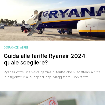
COMPAGNIE AEREE
Guida alle tariffe Ryanair 2024:
quale scegliere?
Ryanair offre una vasta gamma di tariffe che si adattano a tutte
le esigenze e ai budget di ogni viaggiatore. Con tariffe
flessibili potrai trovare l'opzione più adatta a te, sia che tu stia
pianificando una vacanza rilassante, un viaggio di lavoro o
un'avventura all'insegna dell'esplorazione. Continua a leggere
per scoprire tutto quello che c'è [']