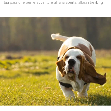
tua passione per le avventure all'aria aperta, allora i trekking in
montagna potrebbero essere l'esperienza perfetta per te. In
Europa, ci sono numerose destinazioni che offrono sentieri
spettacolari e panorami mozzafiato, permettendoti di goderti la
bellezza naturale insieme al tuo amico a [']