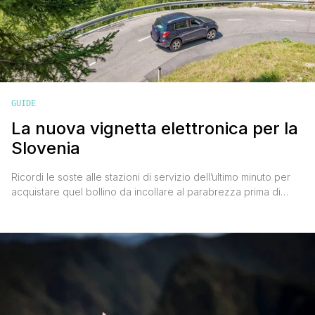
GUIDE
La nuova vignetta elettronica per la
Slovenia
Ricordi le soste alle stazioni di servizio dell’ultimo minuto per
acquistare quel bollino da incollare al parabrezza prima di
varcare il confine? Sono felice di comunicarti che da oggi non
è più necessario, o meglio, non in questa maniera. Da Febbraio
2022 infatti, è entrata in vigore una nuova forma d’imposta
autostradale, molto più pratica [']