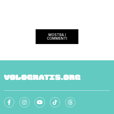
viaggi in auto permettono un risparmio
sobbalzava improvvi
non indifferente rispetto al […]
pensare a tutto, dalla
miei cari e al mio b
volevo […]
MOSTRA I
COMMENTI