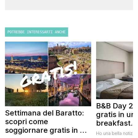
POTREBBE INTERESSARTI ANCHE
B&B Day 20
Settimana del Baratto:
gratis in u
scopri come
breakfast. 
soggiornare gratis in un
approfittare
Ho una bella notizia