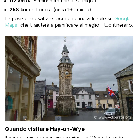
112 km
da Birmingham (circa 70 miglia)
258 km
da Londra (circa 160 miglia)
La posizione esatta è facilmente individuabile su
Google
Maps
, che ti aiuterà a pianificare al meglio il tuo itinerario.
Quando visitare Hay-on-Wye
Il periodo migliore per visitare Hay-on-Wye è la tarda