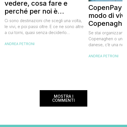
vedere, cosa fare e
CopenPay: i
perché per noi è
modo di viv
diventata una
Ci sono destinazioni che scegli una volta,
Copenaghen
destinazione del cuore
le vivi, e poi passi oltre. E ce ne sono altre
meglio e s
a cui torni, quasi senza deciderlo
Se stai organizzand
meno
davvero, come se fosse la Carinzia a
Copenaghen o un we
ANDREA PETRONI
richiamarti indietro più che il contrario. Per
danese, c’è una novi
noi è la seconda categoria, senza dubbio.
conoscere prima del
Questa è stata la nostra quarta volta qui, la
ANDREA PETRONI
CopenPay ed è un’ini
terza […]
viaggiatori che sce
più sostenibili durant
Lanciato come proget
ampliato nel 2025 e 
MOSTRA I
COMMENTI