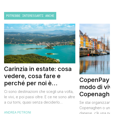
POTREBBE INTERESSARTI ANCHE
Carinzia in estate: cosa
vedere, cosa fare e
CopenPay: i
perché per noi è
modo di viv
diventata una
Ci sono destinazioni che scegli una volta,
Copenaghen
destinazione del cuore
le vivi, e poi passi oltre. E ce ne sono altre
meglio e s
a cui torni, quasi senza deciderlo
Se stai organizzand
meno
davvero, come se fosse la Carinzia a
Copenaghen o un we
ANDREA PETRONI
richiamarti indietro più che il contrario. Per
danese, c’è una novi