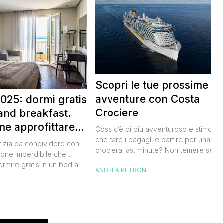
Scopri le tue prossime
avventure con Costa
025: dormi gratis
Crociere
and breakfast.
me approfittare
Cosa c’è di più avventuroso e stimolan
 gratis
che fare i bagagli e partire per una
tizia da condividere con
crociera last minute? Non temere se n
ione imperdibile che ti
hai avuto modo di studiare a fondo
ormire gratis in un bed and
ANDREA PETRONI
l’itinerario, lo staff di Costa Crociere sa
ano, scoprendo angoli
lieto di proiettarti in un clima di cultura 
I
l nostro Paese senza
natura, visitando spiagge paradisiache
rtuna. Segna subito
location ricche di storia. Se […]
 calendario: sabato 8
na il B&B Day, la giornata