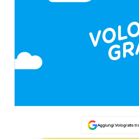
Aggiungi Vologratis tra