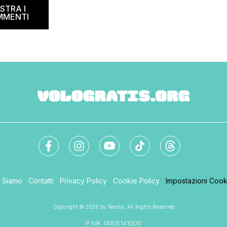
ed and breakfast, giunta
STRA I
MMENTI
i Siamo
Contatti
Privacy Policy
Cookie Policy
Impostazioni Cook
Copyright © 2026 by Nexilia. All Rights Reserved
P.IVA: 14615141000