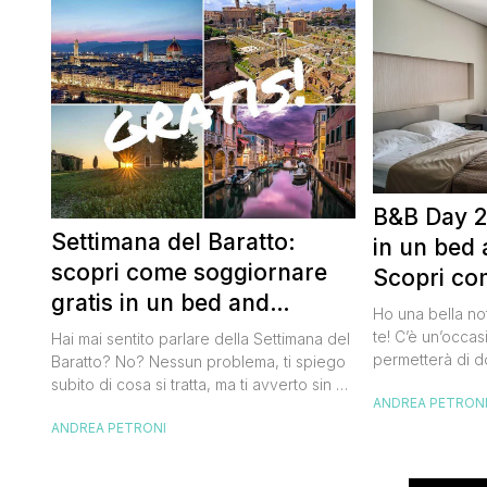
B&B Day 2
Settimana del Baratto:
in un bed 
scopri come soggiornare
Scopri co
gratis in un bed and
della notte
Ho una bella no
breakfast
te! C’è un’occas
Hai mai sentito parlare della Settimana del
permetterà di d
Baratto? No? Nessun problema, ti spiego
breakfast itali
subito di cosa si tratta, ma ti avverto sin da
ANDREA PETRON
meravigliosi de
ora che la manifestazione ti piacerà
spendere una fo
ANDREA PETRONI
tantissimo perché ti permetterà di
questa data sul
soggiornare gratis nei bed and breakfast
marzo 2025 ritor
italiani e in quelli di tanti altri Paesi del