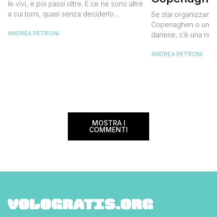
destinazione del cuore
le vivi, e poi passi oltre. E ce ne sono altre
meglio e s
a cui torni, quasi senza deciderlo
Se stai organizzand
meno
davvero, come se fosse la Carinzia a
Copenaghen o un we
ANDREA PETRONI
richiamarti indietro più che il contrario. Per
danese, c’è una novi
noi è la seconda categoria, senza dubbio.
conoscere prima del
Questa è stata la nostra quarta volta qui, la
ANDREA PETRONI
CopenPay ed è un’ini
terza […]
viaggiatori che sce
più sostenibili durant
Lanciato come proget
ampliato nel 2025 e 
MOSTRA I
COMMENTI