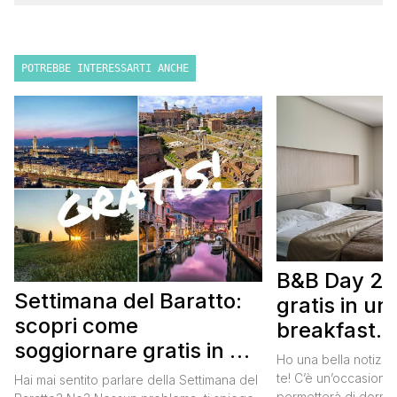
POTREBBE INTERESSARTI ANCHE
B&B Day 20
Settimana del Baratto:
gratis in u
scopri come
breakfast. 
soggiornare gratis in un
approfittare
Ho una bella notizia
bed and breakfast
gratis
te! C’è un’occasione 
Hai mai sentito parlare della Settimana del
permetterà di dormir