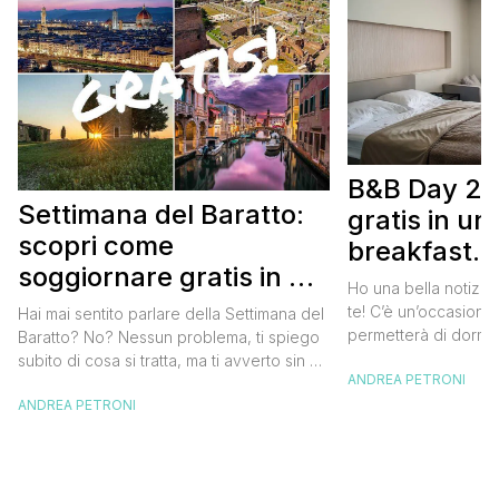
B&B Day 20
Settimana del Baratto:
gratis in u
scopri come
breakfast. 
soggiornare gratis in un
approfittare
Ho una bella notizia
bed and breakfast
gratis
te! C’è un’occasione 
Hai mai sentito parlare della Settimana del
permetterà di dormir
Baratto? No? Nessun problema, ti spiego
breakfast italiano, 
subito di cosa si tratta, ma ti avverto sin da
ANDREA PETRONI
meravigliosi del no
ora che la manifestazione ti piacerà
spendere una fortun
ANDREA PETRONI
tantissimo perché ti permetterà di
questa data sul cale
soggiornare gratis nei bed and breakfast
marzo 2025 ritorna il
italiani e in quelli di tanti altri Paesi del
nazionale del bed an
mondo. Sì, hai letto bene, gratis! La
[…]