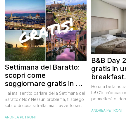
B&B Day 20
Settimana del Baratto:
gratis in u
scopri come
breakfast. 
soggiornare gratis in un
approfittare
Ho una bella notizia
bed and breakfast
gratis
te! C’è un’occasione 
Hai mai sentito parlare della Settimana del
permetterà di dormir
Baratto? No? Nessun problema, ti spiego
breakfast italiano, 
subito di cosa si tratta, ma ti avverto sin da
ANDREA PETRONI
meravigliosi del no
ora che la manifestazione ti piacerà
spendere una fortun
ANDREA PETRONI
tantissimo perché ti permetterà di
questa data sul cale
soggiornare gratis nei bed and breakfast
marzo 2025 ritorna il
italiani e in quelli di tanti altri Paesi del