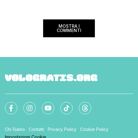
nazionale del bed an
mondo. Sì, hai letto bene, gratis! La
[…]
Settimana […]
MOSTRA I
COMMENTI
Chi Siamo
Contatti
Privacy Policy
Cookie Policy
Impostazioni Cookie