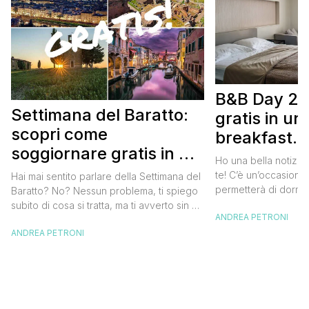
B&B Day 20
Settimana del Baratto:
gratis in u
scopri come
breakfast. 
soggiornare gratis in un
approfittare
Ho una bella notizia
bed and breakfast
gratis
te! C’è un’occasione 
Hai mai sentito parlare della Settimana del
permetterà di dormir
Baratto? No? Nessun problema, ti spiego
breakfast italiano, 
subito di cosa si tratta, ma ti avverto sin da
ANDREA PETRONI
meravigliosi del no
ora che la manifestazione ti piacerà
spendere una fortun
ANDREA PETRONI
tantissimo perché ti permetterà di
questa data sul cale
soggiornare gratis nei bed and breakfast
marzo 2025 ritorna il
italiani e in quelli di tanti altri Paesi del
nazionale del bed an
mondo. Sì, hai letto bene, gratis! La
[…]
Settimana […]