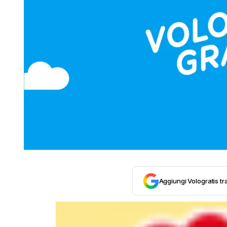
Aggiungi Vologratis tra