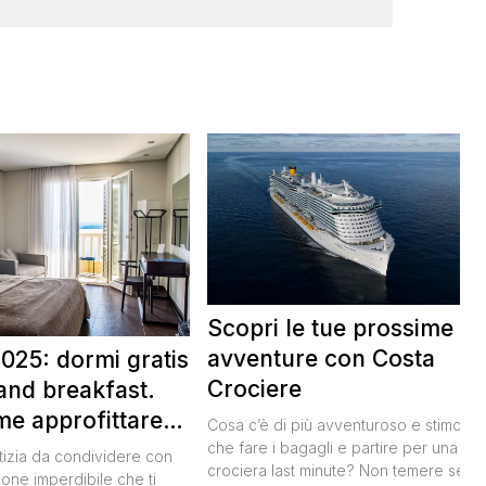
Scopri le tue prossime
avventure con Costa
025: dormi gratis
Crociere
and breakfast.
me approfittare
Cosa c’è di più avventuroso e stimolan
 gratis
che fare i bagagli e partire per una
tizia da condividere con
crociera last minute? Non temere se n
ione imperdibile che ti