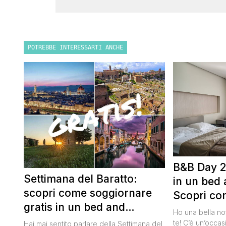
POTREBBE INTERESSARTI ANCHE
B&B Day 2
Settimana del Baratto:
in un bed 
scopri come soggiornare
Scopri co
gratis in un bed and
della notte
Ho una bella no
breakfast
te! C’è un’occas
Hai mai sentito parlare della Settimana del