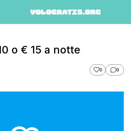
10 o € 15 a notte
0
0