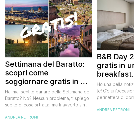
B&B Day 20
Settimana del Baratto:
gratis in u
scopri come
breakfast. 
soggiornare gratis in un
approfittare
Ho una bella notizia
bed and breakfast
gratis
te! C’è un’occasione 
Hai mai sentito parlare della Settimana del
permetterà di dormir
Baratto? No? Nessun problema, ti spiego
breakfast italiano, 
subito di cosa si tratta, ma ti avverto sin da
ANDREA PETRONI
meravigliosi del no
ora che la manifestazione ti piacerà
spendere una fortun
ANDREA PETRONI
tantissimo perché ti permetterà di
questa data sul cale
soggiornare gratis nei bed and breakfast
marzo 2025 ritorna il
italiani e in quelli di tanti altri Paesi del
nazionale del bed an
mondo. Sì, hai letto bene, gratis! La