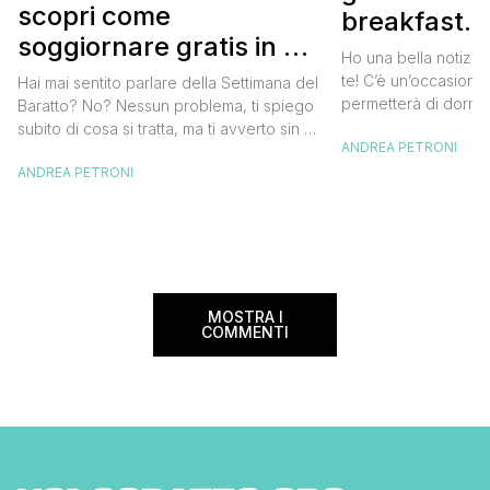
scopri come
breakfast. 
soggiornare gratis in un
approfittare
Ho una bella notizia
bed and breakfast
gratis
te! C’è un’occasione 
Hai mai sentito parlare della Settimana del
permetterà di dormir
Baratto? No? Nessun problema, ti spiego
breakfast italiano, 
subito di cosa si tratta, ma ti avverto sin da
ANDREA PETRONI
meravigliosi del no
ora che la manifestazione ti piacerà
spendere una fortun
ANDREA PETRONI
tantissimo perché ti permetterà di
questa data sul cale
soggiornare gratis nei bed and breakfast
marzo 2025 ritorna il
italiani e in quelli di tanti altri Paesi del
nazionale del bed an
mondo. Sì, hai letto bene, gratis! La
[…]
Settimana […]
MOSTRA I
COMMENTI