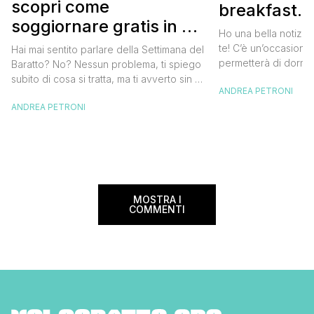
scopri come
breakfast. 
soggiornare gratis in un
approfittare
Ho una bella notizia
bed and breakfast
gratis
te! C’è un’occasione 
Hai mai sentito parlare della Settimana del
permetterà di dormir
Baratto? No? Nessun problema, ti spiego
breakfast italiano, 
subito di cosa si tratta, ma ti avverto sin da
ANDREA PETRONI
meravigliosi del no
ora che la manifestazione ti piacerà
spendere una fortun
ANDREA PETRONI
tantissimo perché ti permetterà di
questa data sul cale
soggiornare gratis nei bed and breakfast
marzo 2025 ritorna il
italiani e in quelli di tanti altri Paesi del
nazionale del bed an
mondo. Sì, hai letto bene, gratis! La
[…]
Settimana […]
MOSTRA I
COMMENTI