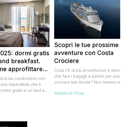
Scopri le tue prossime
avventure con Costa
025: dormi gratis
Crociere
and breakfast.
me approfittare
Cosa c’è di più avventuroso e stimolan
 gratis
che fare i bagagli e partire per una
tizia da condividere con
crociera last minute? Non temere se n
ione imperdibile che ti
hai avuto modo di studiare a fondo
ormire gratis in un bed and
ANDREA PETRONI
l’itinerario, lo staff di Costa Crociere sa
ano, scoprendo angoli
lieto di proiettarti in un clima di cultura 
I
l nostro Paese senza
natura, visitando spiagge paradisiache
rtuna. Segna subito
location ricche di storia. Se […]
 calendario: sabato 8
na il B&B Day, la giornata
ed and breakfast, giunta