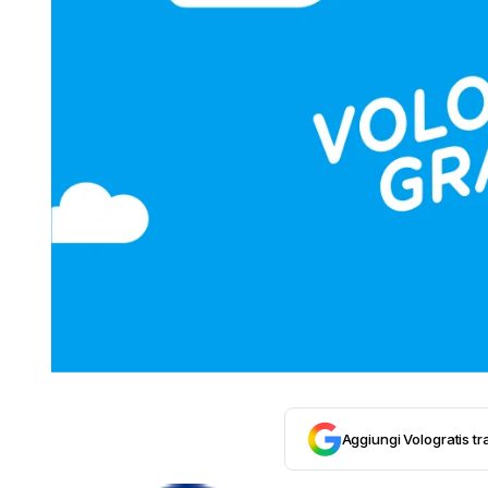
Aggiungi Vologratis tra