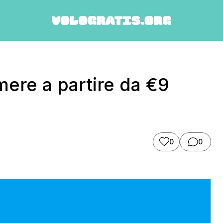
mere a partire da €9
0
0