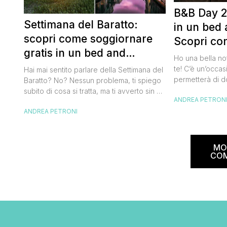
B&B Day 2
Settimana del Baratto:
in un bed 
scopri come soggiornare
Scopri co
gratis in un bed and
della notte
Ho una bella no
breakfast
te! C’è un’occas
Hai mai sentito parlare della Settimana del
permetterà di d
Baratto? No? Nessun problema, ti spiego
breakfast itali
subito di cosa si tratta, ma ti avverto sin da
ANDREA PETRON
meravigliosi de
ora che la manifestazione ti piacerà
spendere una fo
ANDREA PETRONI
tantissimo perché ti permetterà di
questa data sul
soggiornare gratis nei bed and breakfast
marzo 2025 ritor
italiani e in quelli di tanti altri Paesi del
nazionale del b
mondo. Sì, hai letto bene, gratis! La
MO
[…]
Settimana […]
CO