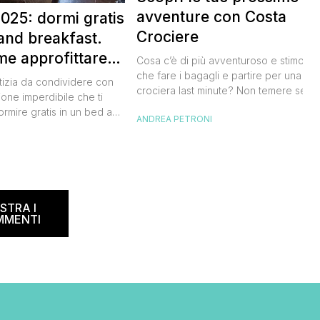
avventure con Costa
025: dormi gratis
Crociere
and breakfast.
me approfittare
Cosa c’è di più avventuroso e stimolan
 gratis
che fare i bagagli e partire per una
tizia da condividere con
crociera last minute? Non temere se n
ione imperdibile che ti
hai avuto modo di studiare a fondo
ormire gratis in un bed and
ANDREA PETRONI
l’itinerario, lo staff di Costa Crociere sa
ano, scoprendo angoli
lieto di proiettarti in un clima di cultura 
I
l nostro Paese senza
natura, visitando spiagge paradisiache
rtuna. Segna subito
location ricche di storia. Se […]
 calendario: sabato 8
na il B&B Day, la giornata
ed and breakfast, giunta
STRA I
MMENTI