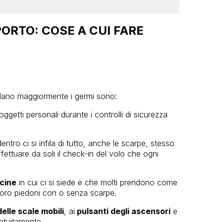
PORTO: COSE A CUI FARE
nidano maggiormente i germi sono:
ggetti personali durante i controlli di sicurezza
tro ci si infila di tutto, anche le scarpe, stesso
ffettuare da soli il check-in del volo che ogni
ncine
in cui ci si siede e che molti prendono come
 loro piedoni con o senza scarpe.
elle scale mobili
, ai
pulsanti degli ascensori
e
atuitamente.