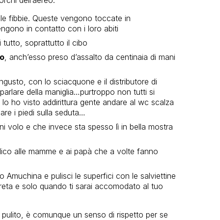
e le fibbie. Queste vengono toccate in
ngono in contatto con i loro abiti
 tutto, soprattutto il cibo
to
, anch’esso preso d’assalto da centinaia di mani
gusto, con lo sciacquone e il distributore di
rlare della maniglia…purtroppo non tutti si
Io ho visto addirittura gente andare al wc scalza
iare i piedi sulla seduta…
 volo e che invece sta spesso lì in bella mostra
dico alle mamme e ai papà che a volte fanno
po Amuchina e pulisci le superfici con le salviettine
screta e solo quando ti sarai accomodato al tuo
 pulito, è comunque un senso di rispetto per se