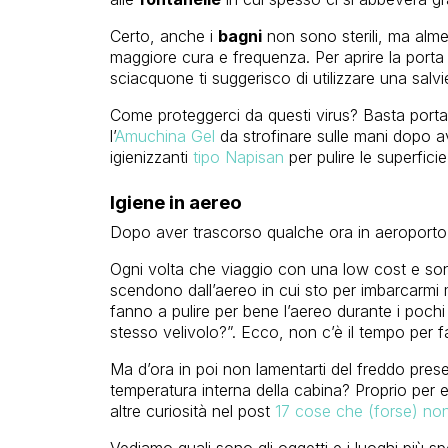
Certo, anche i
bagni
non sono sterili, ma almen
maggiore cura e frequenza. Per aprire la porta 
sciacquone ti suggerisco di utilizzare una salvi
Come proteggerci da questi virus? Basta portar
l’
Amuchina Gel
da strofinare sulle mani dopo ave
igienizzanti
tipo Napisan
per pulire le superficie
Igiene in aereo
Dopo aver trascorso qualche ora in aeroporto a
Ogni volta che viaggio con una low cost e sono
scendono dall’aereo in cui sto per imbarcar
fanno a pulire per bene l’aereo durante i pochi 
stesso velivolo?”. Ecco, non c’è il tempo per f
Ma d’ora in poi non lamentarti del freddo pres
temperatura interna della cabina? Proprio per ev
altre curiosità nel post
17 cose che (forse) non 
Vediamo quali sono gli oggetti e i luoghi più sp