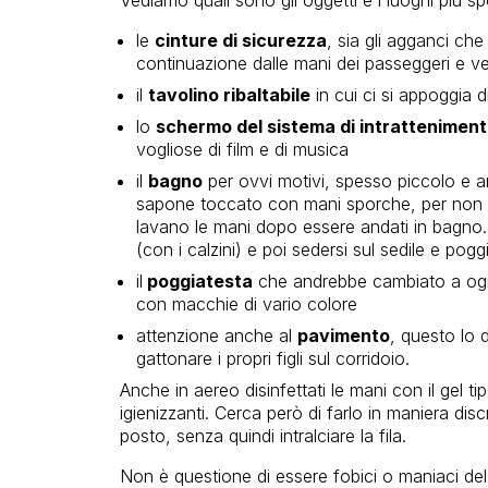
le
cinture di sicurezza
, sia gli agganci ch
continuazione dalle mani dei passeggeri e ve
il
tavolino ribaltabile
in cui ci si appoggia di
lo
schermo del sistema di intrattenimen
vogliose di film e di musica
il
bagno
per ovvi motivi, spesso piccolo e an
sapone toccato con mani sporche, per non pa
lavano le mani dopo essere andati in bagno. 
(con i calzini) e poi sedersi sul sedile e pogg
il
poggiatesta
che andrebbe cambiato a ogni
con macchie di vario colore
attenzione anche al
pavimento
, questo lo 
gattonare i propri figli sul corridoio.
Anche in aereo disinfettati le mani con il gel ti
igienizzanti. Cerca però di farlo in maniera di
posto, senza quindi intralciare la fila.
Non è questione di essere fobici o maniaci del