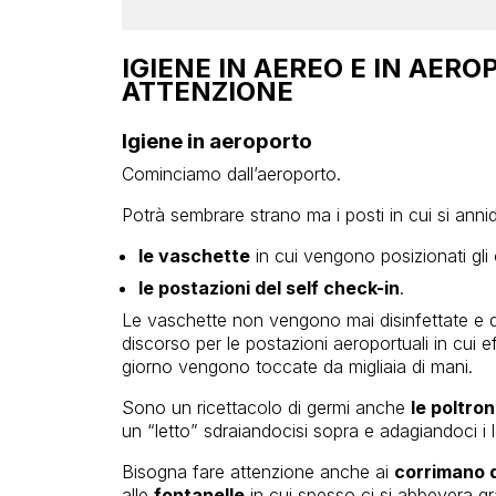
IGIENE IN AEREO E IN AERO
ATTENZIONE
Igiene in aeroporto
Cominciamo dall’aeroporto.
Potrà sembrare strano ma i posti in cui si an
le vaschette
in cui vengono posizionati gli o
le postazioni del self check-in
.
Le vaschette non vengono mai disinfettate e den
discorso per le postazioni aeroportuali in cui e
giorno vengono toccate da migliaia di mani.
Sono un ricettacolo di germi anche
le poltro
un “letto” sdraiandocisi sopra e adagiandoci i
Bisogna fare attenzione anche ai
corrimano d
alle
fontanelle
in cui spesso ci si abbevera gr