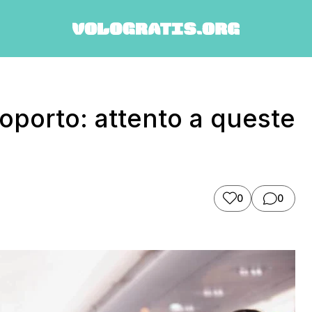
roporto: attento a queste
0
0