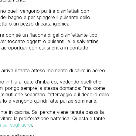
o quelli vengono puliti e disinfettati con
del bagno e per spingere il pulsante dello
etta o un pezzo di carta igienica.
e con sé un flacone di gel disinfettante tipo
r toccato oggetti o pulsanti, e le salviettine
 aeroportuali con cui si entra in contatto.
rriva il tanto atteso momento di salire in aereo.
 in fila al gate d’imbarco, vedendo quelli che
mi mi pongo sempre la stessa domanda: “ma come
minuti che separano l’atterraggio e il decollo dello
arlo e vengono quindi fatte pulizie sommarie.
ente in cabina. Sai perché viene tenuta bassa la
itare la proliferazione batterica. Questa e tante
sai sugli aerei
.
orchi dell’aereo: