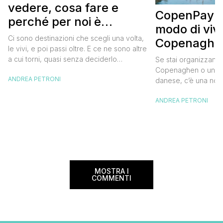
vedere, cosa fare e
CopenPay: i
perché per noi è
modo di viv
diventata una
Ci sono destinazioni che scegli una volta,
Copenaghen
destinazione del cuore
le vivi, e poi passi oltre. E ce ne sono altre
meglio e s
a cui torni, quasi senza deciderlo
Se stai organizzand
meno
davvero, come se fosse la Carinzia a
Copenaghen o un we
ANDREA PETRONI
richiamarti indietro più che il contrario. Per
danese, c’è una novi
noi è la seconda categoria, senza dubbio.
conoscere prima del
Questa è stata la nostra quarta volta qui, la
ANDREA PETRONI
CopenPay ed è un’ini
terza […]
viaggiatori che sce
più sostenibili durant
Lanciato come proget
ampliato nel 2025 e 
MOSTRA I
COMMENTI