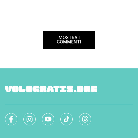
questa data sul cale
soggiornare gratis nei bed and breakfast
marzo 2025 ritorna il
italiani e in quelli di tanti altri Paesi del
nazionale del bed an
mondo. Sì, hai letto bene, gratis! La
[…]
Settimana […]
MOSTRA I
COMMENTI