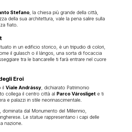
Santo Stefano
, la chiesa più grande della città,
zza della sua architettura, vale la pena salire sulla
za fiato.
t
tuato in un edificio storico, è un tripudio di colori,
 come il gulasch o il lángos, una sorta di focaccia
seggiare tra le bancarelle ti farà entrare nel cuore
egli Eroi
 il
Viale Andrássy
, dichiarato Patrimonio
 collega il centro città al
Parco Városliget
e ti
ra e palazzi in stile neorinascimentale.
, dominata dal Monumento del Millennio,
a ungherese. Le statue rappresentano i capi delle
la nazione.