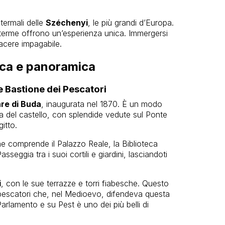
termali delle
Széchenyi
, le più grandi d’Europa.
 terme offrono un’esperienza unica. Immergersi
iacere impagabile.
rica e panoramica
e Bastione dei Pescatori
are di Buda
, inaugurata nel 1870. È un modo
a del castello, con splendide vedute sul Ponte
itto.
 comprende il Palazzo Reale, la Biblioteca
seggia tra i suoi cortili e giardini, lasciandoti
i
, con le sue terrazze e torri fiabesche. Questo
pescatori che, nel Medioevo, difendeva questa
Parlamento e su Pest è uno dei più belli di