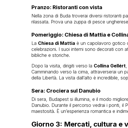
Pranzo: Ristoranti con vista
Nella zona di Buda troverai diversi ristoranti p
rilassata. Prova una zuppa di pesce ungherese 
Pomeriggio: Chiesa di Mattia e Collina
La
Chiesa di Mattia
è un capolavoro gotico ch
celebrazioni. I suoi interni sono decorati con 
bibliche e storiche.
Dopo la visita, dirigiti verso la
Collina Gellért
,
Camminando verso la cima, attraverserai un par
della Libertà. La vista dall’alto è incredibile, so
Sera: Crociera sul Danubio
Di sera, Budapest si illumina, e il modo miglior
Danubio. Durante il percorso vedrai i ponti, il P
maestosità. È un’esperienza romantica e indime
Giorno 3: Mercati, cultura e 