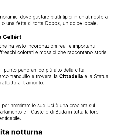
anoramici dove gustare piatti tipici in un’atmosfera
o una fetta di torta Dobos, un dolce locale.
 Gellért
e ha visto incoronazioni reali e importanti
affreschi colorati e mosaici che raccontano storie
 il punto panoramico più alto della città.
co tranquillo e troverai la
Cittadella
e la Statua
prattutto al tramonto.
e per ammirare le sue luci è una crociera sul
arlamento e il Castello di Buda in tutta la loro
nticabile.
vita notturna