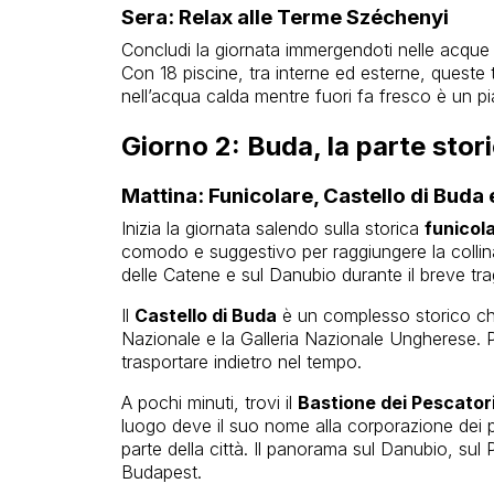
Sera: Relax alle Terme Széchenyi
Concludi la giornata immergendoti nelle acque 
Con 18 piscine, tra interne ed esterne, queste
nell’acqua calda mentre fuori fa fresco è un p
Giorno 2: Buda, la parte sto
Mattina: Funicolare, Castello di Buda 
Inizia la giornata salendo sulla storica
funicol
comodo e suggestivo per raggiungere la collin
delle Catene e sul Danubio durante il breve trag
Il
Castello di Buda
è un complesso storico che
Nazionale e la Galleria Nazionale Ungherese. Pas
trasportare indietro nel tempo.
A pochi minuti, trovi il
Bastione dei Pescator
luogo deve il suo nome alla corporazione dei 
parte della città. Il panorama sul Danubio, sul 
Budapest.