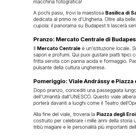
macchina fotografica!
A pochi passi, trovi la maestosa
Basilica di 
dedicata al primo re d’Ungheria. Oltre alla belle
cupola: il panorama su Budapest ti lascerà sen
Pranzo: Mercato Centrale di Budapes
Il
Mercato Centrale
è un’istituzione locale. Si
sapori e profumi. Qui puoi gustare piatti tipici
fritta servita con panna acida e formaggio. Pas
pulsante della cultura ungherese.
Pomeriggio: Viale Andrássy e Piazza d
Dopo pranzo, concediti una passeggiata lungo
dell’Umanità dall’UNESCO. Questo viale alberato
porterà davanti a luoghi come il Teatro dell’Ope
Alla fine del viale, troverai la
Piazza degli Eroi
costruito per celebrare i mille anni della stori
tribù magiare e le personalità più importanti del