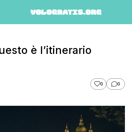
esto è l’itinerario
0
0