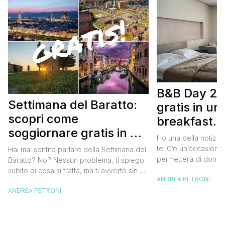
B&B Day 20
Settimana del Baratto:
gratis in u
scopri come
breakfast. 
soggiornare gratis in un
approfittare
Ho una bella notizia
bed and breakfast
gratis
te! C’è un’occasione 
Hai mai sentito parlare della Settimana del
permetterà di dormir
Baratto? No? Nessun problema, ti spiego
breakfast italiano, 
subito di cosa si tratta, ma ti avverto sin da
ANDREA PETRONI
meravigliosi del no
ora che la manifestazione ti piacerà
spendere una fortun
ANDREA PETRONI
tantissimo perché ti permetterà di
questa data sul cale
soggiornare gratis nei bed and breakfast
marzo 2025 ritorna il
italiani e in quelli di tanti altri Paesi del
nazionale del bed an
mondo. Sì, hai letto bene, gratis! La