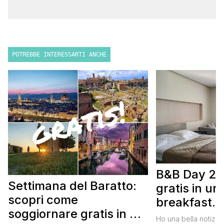
POTREBBE INTERESSARTI ANCHE
B&B Day 20
Settimana del Baratto:
gratis in u
scopri come
breakfast. 
soggiornare gratis in un
approfittare
Ho una bella notizia