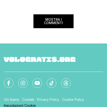
nazionale del bed an
mondo. Sì, hai letto bene, gratis! La
[…]
Settimana […]
MOSTRA I
COMMENTI
Chi Siamo
Contatti
Privacy Policy
Cookie Policy
Impostazioni Cookie