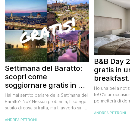
B&B Day 20
Settimana del Baratto:
gratis in u
scopri come
breakfast. 
soggiornare gratis in un
approfittare
Ho una bella notizia
bed and breakfast
gratis
te! C’è un’occasione 
Hai mai sentito parlare della Settimana del
permetterà di dormir
Baratto? No? Nessun problema, ti spiego
breakfast italiano, 
subito di cosa si tratta, ma ti avverto sin da
ANDREA PETRONI
meravigliosi del no
ora che la manifestazione ti piacerà
spendere una fortun
ANDREA PETRONI
tantissimo perché ti permetterà di
questa data sul cale
soggiornare gratis nei bed and breakfast
marzo 2025 ritorna il
italiani e in quelli di tanti altri Paesi del