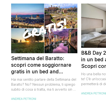
B&B Day 2
Settimana del Baratto:
in un bed 
scopri come soggiornare
Scopri co
gratis in un bed and
della notte
Ho una bella no
breakfast
te! C’è un’occas
Hai mai sentito parlare della Settimana del
permetterà di d
Baratto? No? Nessun problema, ti spiego
breakfast itali
subito di cosa si tratta, ma ti avverto sin da
ANDREA PETRON
meravigliosi de
ora che la manifestazione ti piacerà
spendere una fo
ANDREA PETRONI
tantissimo perché ti permetterà di
questa data sul
soggiornare gratis nei bed and breakfast