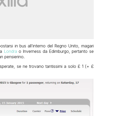
starsi in bus all’interno del Regno Unito, magari
da
Londra
o Inverness da Edimburgo, pertanto se
un pensierino.
disperate, se ne trovano tantissimi a solo £ 1 (+ £