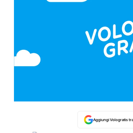
Aggiungi Vologratis tra