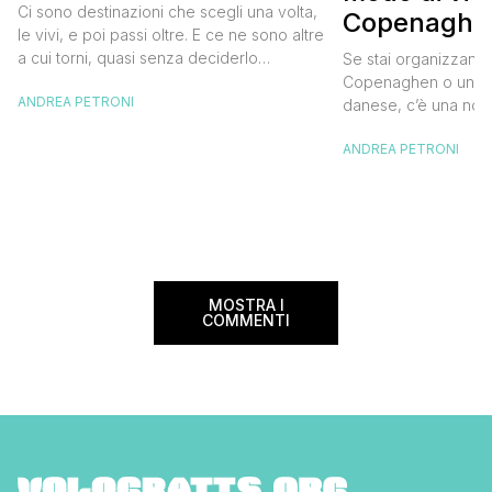
diventata una
Ci sono destinazioni che scegli una volta,
Copenaghen
destinazione del cuore
le vivi, e poi passi oltre. E ce ne sono altre
meglio e s
a cui torni, quasi senza deciderlo
Se stai organizzand
meno
davvero, come se fosse la Carinzia a
Copenaghen o un we
ANDREA PETRONI
richiamarti indietro più che il contrario. Per
danese, c’è una novi
noi è la seconda categoria, senza dubbio.
conoscere prima del
Questa è stata la nostra quarta volta qui, la
ANDREA PETRONI
CopenPay ed è un’ini
terza […]
viaggiatori che sce
più sostenibili durant
Lanciato come proget
ampliato nel 2025 e 
MOSTRA I
COMMENTI