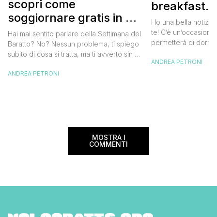
scopri come
breakfast. 
soggiornare gratis in un
approfittare
Ho una bella notizia
bed and breakfast
gratis
te! C’è un’occasione 
Hai mai sentito parlare della Settimana del
permetterà di dormir
Baratto? No? Nessun problema, ti spiego
breakfast italiano, 
subito di cosa si tratta, ma ti avverto sin da
ANDREA PETRONI
meravigliosi del no
ora che la manifestazione ti piacerà
spendere una fortun
ANDREA PETRONI
tantissimo perché ti permetterà di
questa data sul cale
soggiornare gratis nei bed and breakfast
marzo 2025 ritorna il
italiani e in quelli di tanti altri Paesi del
nazionale del bed an
mondo. Sì, hai letto bene, gratis! La
[…]
Settimana […]
MOSTRA I
COMMENTI