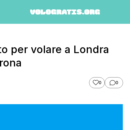
o per volare a Londra
rona
0
0