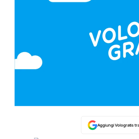
Aggiungi Vologratis tra