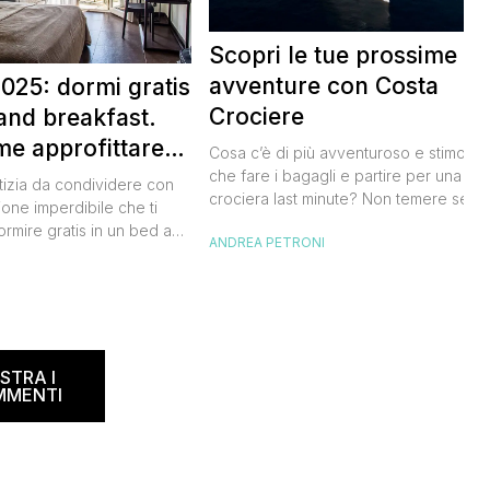
Scopri le tue prossime
avventure con Costa
025: dormi gratis
Crociere
and breakfast.
me approfittare
Cosa c’è di più avventuroso e stimolan
 gratis
che fare i bagagli e partire per una
tizia da condividere con
crociera last minute? Non temere se n
ione imperdibile che ti
hai avuto modo di studiare a fondo
ormire gratis in un bed and
ANDREA PETRONI
l’itinerario, lo staff di Costa Crociere sa
ano, scoprendo angoli
lieto di proiettarti in un clima di cultura 
I
l nostro Paese senza
natura, visitando spiagge paradisiache
rtuna. Segna subito
location ricche di storia. Se […]
 calendario: sabato 8
na il B&B Day, la giornata
ed and breakfast, giunta
STRA I
MMENTI