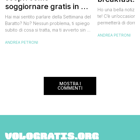
soggiornare gratis in un
approfittare
Ho una bella notizia
bed and breakfast
gratis
te! C’è un’occasione 
Hai mai sentito parlare della Settimana del
permetterà di dormir
Baratto? No? Nessun problema, ti spiego
breakfast italiano, 
subito di cosa si tratta, ma ti avverto sin da
ANDREA PETRONI
meravigliosi del no
ora che la manifestazione ti piacerà
spendere una fortun
ANDREA PETRONI
tantissimo perché ti permetterà di
questa data sul cale
soggiornare gratis nei bed and breakfast
marzo 2025 ritorna il
italiani e in quelli di tanti altri Paesi del
nazionale del bed an
mondo. Sì, hai letto bene, gratis! La
[…]
Settimana […]
MOSTRA I
COMMENTI