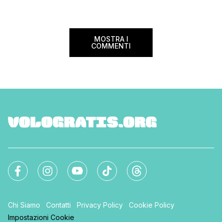
nazionale del bed an
mondo. Sì, hai letto bene, gratis! La
[…]
Settimana […]
MOSTRA I
COMMENTI
Chi Siamo
Contatti
Privacy Policy
Cookie Policy
Impostazioni Cookie