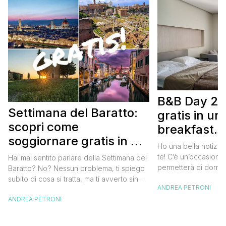
B&B Day 20
Settimana del Baratto:
gratis in u
scopri come
breakfast. 
soggiornare gratis in un
approfittare
Ho una bella notizia
bed and breakfast
gratis
te! C’è un’occasione 
Hai mai sentito parlare della Settimana del
permetterà di dormir
Baratto? No? Nessun problema, ti spiego
breakfast italiano, 
subito di cosa si tratta, ma ti avverto sin da
ANDREA PETRONI
meravigliosi del no
ora che la manifestazione ti piacerà
spendere una fortun
ANDREA PETRONI
tantissimo perché ti permetterà di
questa data sul cale
soggiornare gratis nei bed and breakfast
marzo 2025 ritorna il
italiani e in quelli di tanti altri Paesi del