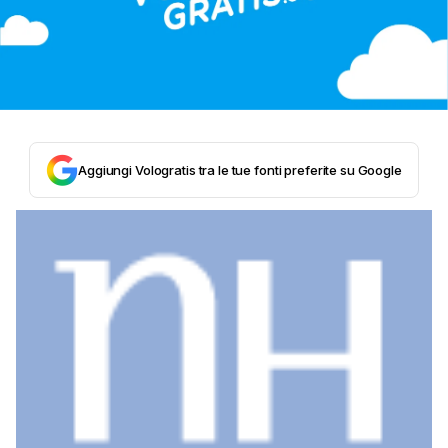
Aggiungi Vologratis tra le tue fonti preferite su Google