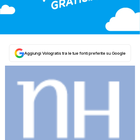
Aggiungi Vologratis tra le tue fonti preferite su Google