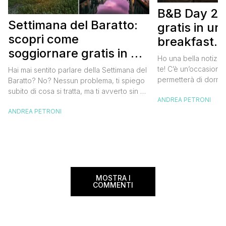
B&B Day 20
Settimana del Baratto:
gratis in u
scopri come
breakfast. 
soggiornare gratis in un
approfittare
Ho una bella notizia
bed and breakfast
gratis
te! C’è un’occasione 
Hai mai sentito parlare della Settimana del
permetterà di dormir
Baratto? No? Nessun problema, ti spiego
breakfast italiano, 
subito di cosa si tratta, ma ti avverto sin da
ANDREA PETRONI
meravigliosi del no
ora che la manifestazione ti piacerà
spendere una fortun
ANDREA PETRONI
tantissimo perché ti permetterà di
questa data sul cale
soggiornare gratis nei bed and breakfast
marzo 2025 ritorna il
italiani e in quelli di tanti altri Paesi del
nazionale del bed an
mondo. Sì, hai letto bene, gratis! La
[…]
Settimana […]
MOSTRA I
COMMENTI