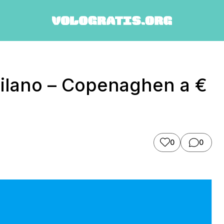
Milano – Copenaghen a €
0
0