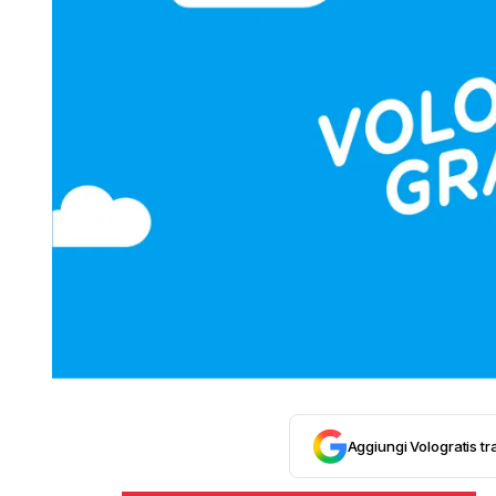
Aggiungi Vologratis tra