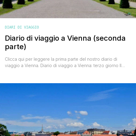
DIARI DI VIAGGIO
Diario di viaggio a Vienna (seconda
parte)
Clicca qui per leggere la prima parte del nostro diario di
viaggio a Vienna. Diario di viaggio a Vienna: terzo giorno Il
menù della nostra terza giornata viennese prevede un
antipasto culturale, un pranzo spensierato e una cena
divertente. Tutto inteso come fasi della giornata. La sveglia
suona alle 7 e dopo la colazione ci dirigiamo [']