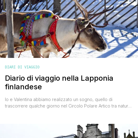
DIARI DI VIAGGIO
Diario di viaggio nella Lapponia
finlandese
Io e Valentina abbiamo realizzato un sogno, quello di
trascorrere qualche giorno nel Circolo Polare Artico tra natura
selvaggia, tanta neve, renne, husky e la pace più assoluta, e
sono pronto a raccontarti tutta la nostra esperienza in questo
diario di viaggio nella Lapponia finlandese. Sei pronto per
vivere insieme a noi la magia della Terra [']