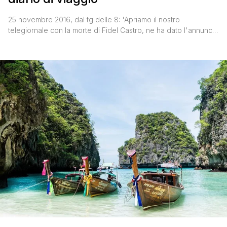
25 novembre 2016, dal tg delle 8: 'Apriamo il nostro
telegiornale con la morte di Fidel Castro, ne ha dato l'annuncio
poche ore fa il fratello Raoul, presidente del Consiglio di Stato
della Repubblica di Cuba'. Io (Andrea): 'Vale, non sai cos'è
successo'proprio ora che tra pochi giorni partiremo con la
crociera MSC a Cuba [']