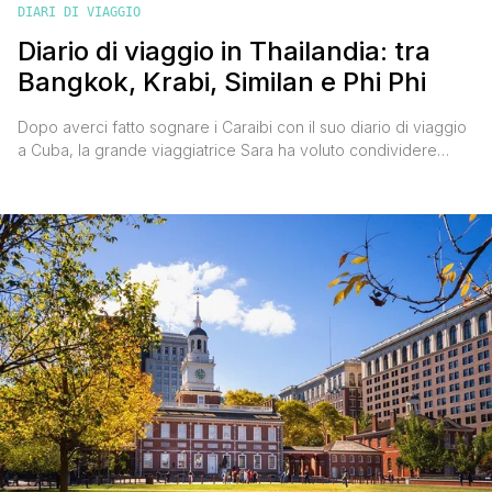
DIARI DI VIAGGIO
Diario di viaggio in Thailandia: tra
Bangkok, Krabi, Similan e Phi Phi
Dopo averci fatto sognare i Caraibi con il suo diario di viaggio
a Cuba, la grande viaggiatrice Sara ha voluto condividere
gentilmente con tutti noi anche il suo diario di viaggio in
Thailandia. Un racconto simpatico e affascinante di un tour
effettuato tra il Natale e il Capodanno scorso, e soprattutto
ricco di informazioni interessanti per visitare [']