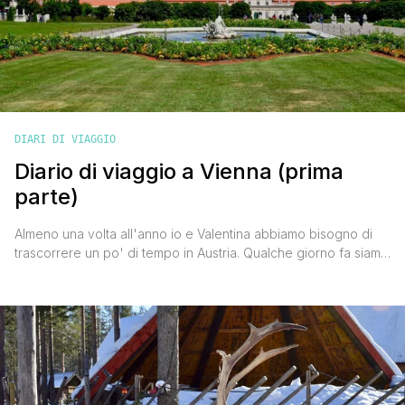
DIARI DI VIAGGIO
Diario di viaggio a Vienna (prima
parte)
Almeno una volta all'anno io e Valentina abbiamo bisogno di
trascorrere un po' di tempo in Austria. Qualche giorno fa siamo
tornati nella sua capitale e siamo pronti a raccontarti tutto in
questo diario di viaggio a Vienna. C'eravamo già stati una volta
insieme da fidanzatini per gustarci la magica atmosfera dei
mercatini di Natale, Vale c'era già [']