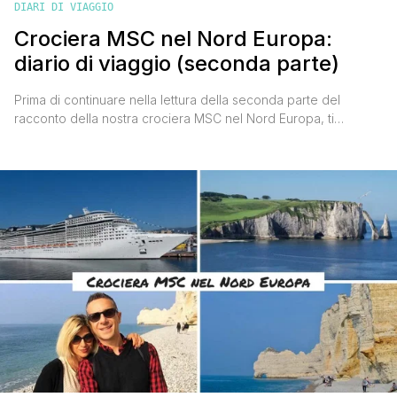
DIARI DI VIAGGIO
Crociera MSC nel Nord Europa:
diario di viaggio (seconda parte)
Prima di continuare nella lettura della seconda parte del
racconto della nostra crociera MSC nel Nord Europa, ti
suggerisco di leggere Crociera MSC nel Nord Europa: diario di
viaggio (prima parte), troverai il resoconto dei primi giorni di
navigazione tra Amburgo e la Normandia. Quarto giorno:
Inghilterra (Southampton, Stonehenge e Salisbury) 'Signore e
signori qui [']