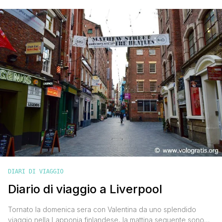
inglese tra le due città. Terzo giorno Mi sveglio con la pioggia
che bagna le strade di Liverpool, il cielo azzurro dei primi due
giorni ha [']
DIARI DI VIAGGIO
Diario di viaggio a Liverpool
Tornato la domenica sera con Valentina da uno splendido
viaggio nella Lapponia finlandese, la mattina seguente sono