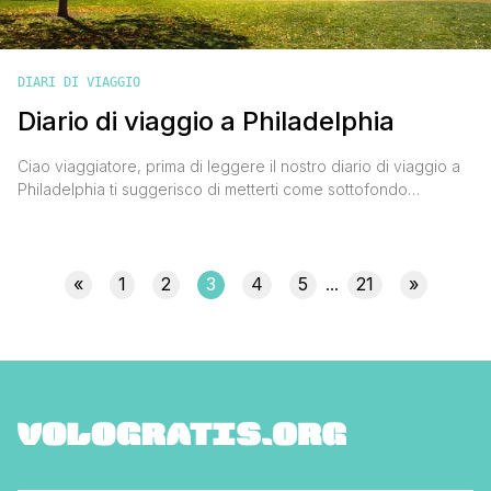
DIARI DI VIAGGIO
Diario di viaggio a Philadelphia
Ciao viaggiatore, prima di leggere il nostro diario di viaggio a
Philadelphia ti suggerisco di metterti come sottofondo
musicale in sequenza il brano 'Streets of Philadelphia' di
Bruce Springsteen, poi 'Eye of the Tiger' dei Survivor e infine
'Gonna Fly Now' di Bill Conti. Fatto? Ora sei pronto per venire
insieme a noi alla scoperta dell'unica [']
«
1
2
3
4
5
21
»
...