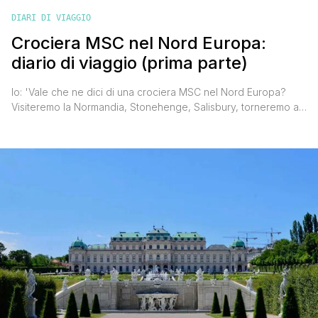
DIARI DI VIAGGIO
Crociera MSC nel Nord Europa:
diario di viaggio (prima parte)
Io: 'Vale che ne dici di una crociera MSC nel Nord Europa?
Visiteremo la Normandia, Stonehenge, Salisbury, torneremo a
Bruges e ad Amsterdam e ci scapperà anche una visitina ad
Amburgo' Valentina: 'E me lo chiedi pure? Quando si parte?'.
Prima della partenza abbiamo però fatto un patto 'puoi portare
tutti i vestiti e tutte [']