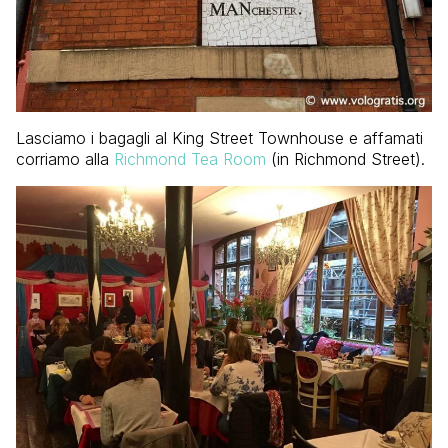
Lasciamo i bagagli al King Street Townhouse e affamati
corriamo alla
Richmond Tea Room
(in Richmond Street).