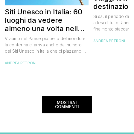
destinazion
Siti Unesco in Italia: 60
Si sa, il periodo dell
luoghi da vedere
attesi di tutto l’anno
almeno una volta nella
finalmente staccare d
prenotare un viaggio
vita
Viviamo nel Paese più bello del mondo e
ANDREA PETRONI
chiudere l’agenda. E
la conferma ci arriva anche dal numero
ambire sempre al ma
dei Siti Unesco in Italia che ci piazzano al
migliore occasione p
primo posto della classifica mondiale
dell’esplorazione di
ANDREA PETRONI
World Heritage List per le bellezze che il
divertimento del gio
nostro stivale custodisce da Nord a Sud e
nelle isole. Ma cosa sono i siti Unesco? La
denominazione di […]
MOSTRA I
COMMENTI