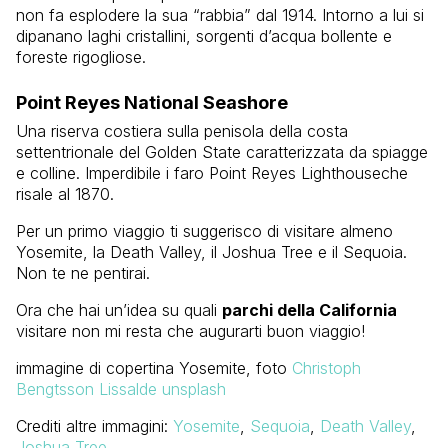
non fa esplodere la sua “rabbia” dal 1914. Intorno a lui si
dipanano laghi cristallini, sorgenti d’acqua bollente e
foreste rigogliose.
Point Reyes National Seashore
Una riserva costiera sulla penisola della costa
settentrionale del Golden State caratterizzata da spiagge
e colline. Imperdibile i faro Point Reyes Lighthouseche
risale al 1870.
Per un primo viaggio ti suggerisco di visitare almeno
Yosemite, la Death Valley, il Joshua Tree e il Sequoia.
Non te ne pentirai.
Ora che hai un’idea su quali
parchi della California
visitare non mi resta che augurarti buon viaggio!
immagine di copertina Yosemite, foto
Christoph
Bengtsson Lissalde unsplash
Crediti altre immagini:
Yosemite
,
Sequoia
,
Death Valley
,
Joshua Tree
.