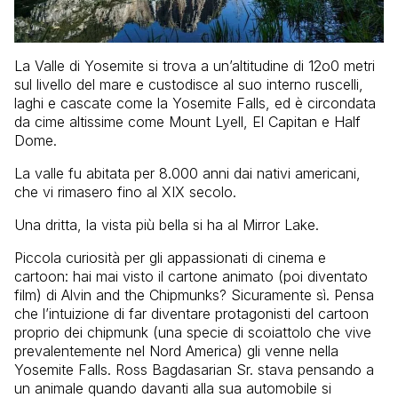
La Valle di Yosemite si trova a un’altitudine di 12o0 metri
sul livello del mare e custodisce al suo interno ruscelli,
laghi e cascate come la Yosemite Falls, ed è circondata
da cime altissime come Mount Lyell, El Capitan e Half
Dome.
La valle fu abitata per 8.000 anni dai nativi americani,
che vi rimasero fino al XIX secolo.
Una dritta, la vista più bella si ha al Mirror Lake.
Piccola curiosità per gli appassionati di cinema e
cartoon: hai mai visto il cartone animato (poi diventato
film) di Alvin and the Chipmunks? Sicuramente sì. Pensa
che l’intuizione di far diventare protagonisti del cartoon
proprio dei chipmunk (una specie di scoiattolo che vive
prevalentemente nel Nord America) gli venne nella
Yosemite Falls. Ross Bagdasarian Sr. stava pensando a
un animale quando davanti alla sua automobile si