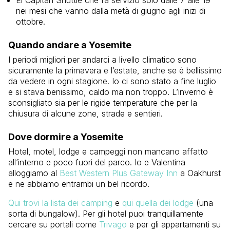
El Capitan Shuttle che fa servizio solo dalle 7 alle 19
nei mesi che vanno dalla metà di giugno agli inizi di
ottobre.
Quando andare a Yosemite
I periodi migliori per andarci a livello climatico sono
sicuramente la primavera e l’estate, anche se è bellissimo
da vedere in ogni stagione. Io ci sono stato a fine luglio
e si stava benissimo, caldo ma non troppo. L’inverno è
sconsigliato sia per le rigide temperature che per la
chiusura di alcune zone, strade e sentieri.
Dove dormire a Yosemite
Hotel, motel, lodge e campeggi non mancano affatto
all’interno e poco fuori del parco. Io e Valentina
alloggiamo al
Best Western Plus Gateway Inn
a Oakhurst
e ne abbiamo entrambi un bel ricordo.
Qui trovi la lista dei camping
e
qui quella dei lodge
(una
sorta di bungalow). Per gli hotel puoi tranquillamente
cercare su portali come
Trivago
e per gli appartamenti su