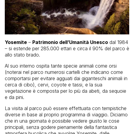
Yosemite
–
Patrimonio dell’Umanità Unesco
dal 1984
– si estende per 285.000 ettari e circa il 90% del parco è
allo stato brado.
Al suo interno ospita tante specie animali come orsi
(noterai nel parco numerosi cartelli che indicano come
comportarsi per evitare agguati dai giganteschi animali in
cerca di cibo), cervi, coyote e tassi, e la sua
vegetazione è composta per lo più da abeti, da sequoie
e da pini.
La visita al parco può essere effettuata con tempistiche
diverse in base al proprio programma di viaggio. Diciamo
che in una giornata è possibile vedere giusto le cose
principali, senza godere pienamente della fantastica
atmosfera bucolica che avvolge Yosemite, dalle