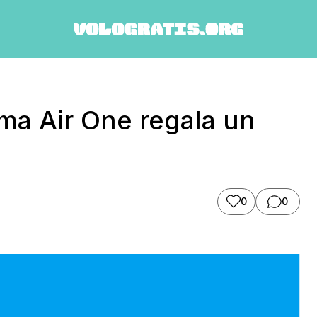
ma Air One regala un
0
0