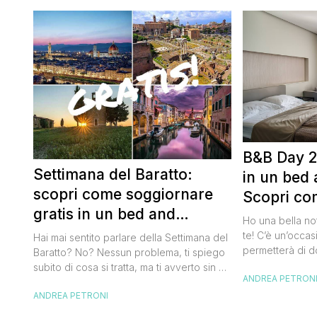
B&B Day 2
Settimana del Baratto:
in un bed 
scopri come soggiornare
Scopri co
gratis in un bed and
della notte
Ho una bella no
breakfast
te! C’è un’occas
Hai mai sentito parlare della Settimana del
permetterà di d
Baratto? No? Nessun problema, ti spiego
breakfast itali
subito di cosa si tratta, ma ti avverto sin da
ANDREA PETRON
meravigliosi de
ora che la manifestazione ti piacerà
spendere una fo
ANDREA PETRONI
tantissimo perché ti permetterà di
questa data sul
soggiornare gratis nei bed and breakfast