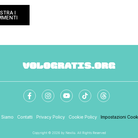
na il B&B Day, la giornata
ed and breakfast, giunta
STRA I
MMENTI
i Siamo
Contatti
Privacy Policy
Cookie Policy
Impostazioni Cook
Copyright © 2026 by Nexilia. All Rights Reserved