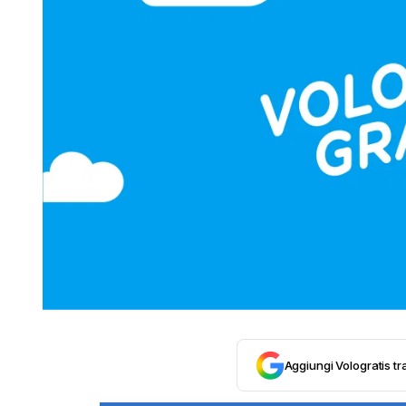
Aggiungi Vologratis tra