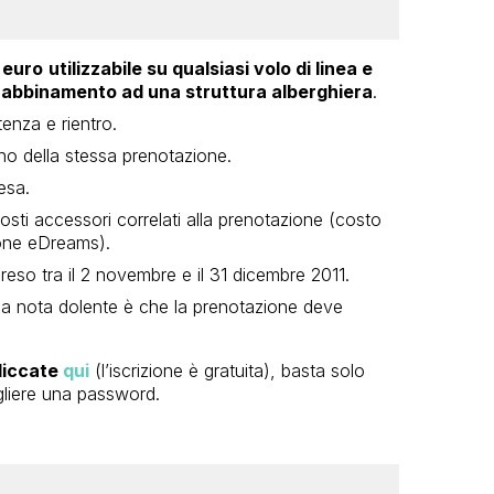
 euro
utilizzabile su qualsiasi volo di linea e
in abbinamento ad una struttura alberghiera
.
tenza e rientro.
erno della stessa prenotazione.
esa.
osti accessori correlati alla prenotazione (costo
ione eDreams).
eso tra il 2 novembre e il 31 dicembre 2011.
ica nota dolente è che la prenotazione deve
liccate
qui
(l’iscrizione è gratuita), basta solo
egliere una password.