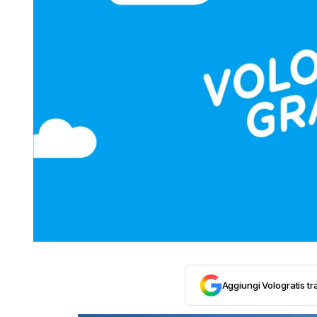
Aggiungi Vologratis tra