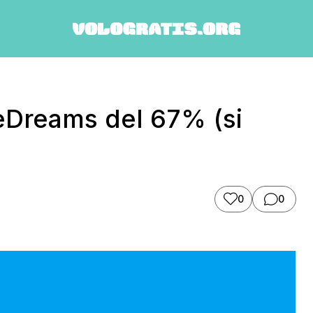
 eDreams del 67% (si
0
0